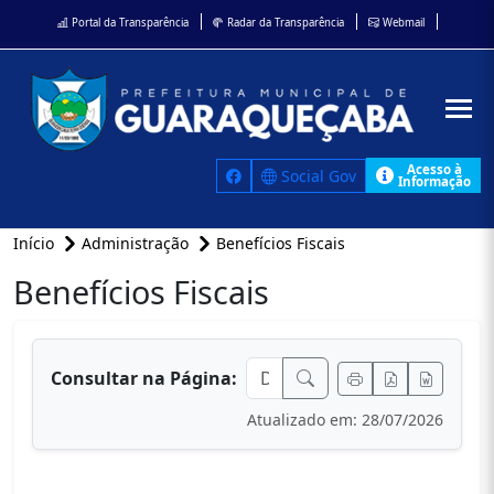
Portal da Transparência
Radar da Transparência
Webmail
Acesso à
Social Gov
Informação
Início
Administração
Benefícios Fiscais
Benefícios Fiscais
conteúdo principal
Consultar na Página:
Atualizado em: 28/07/2026