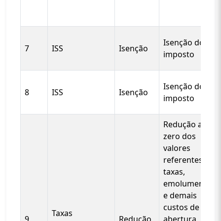
Isenção do
7
ISS
Isenção
imposto
Isenção do
8
ISS
Isenção
imposto
Redução a
zero dos
valores
referentes a
taxas,
emolumentos
e demais
custos de
Taxas
9
Redução
abertura,