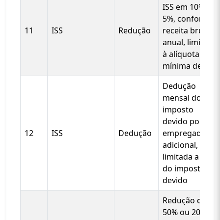
ISS em 10% ou
5%, conforme
11
ISS
Redução
receita bruta
anual, limitada
à alíquota
mínima de 2%
Dedução
mensal do
imposto
devido por
12
ISS
Dedução
empregado
adicional,
limitada a 20%
do imposto
devido
Redução de
50% ou 20%