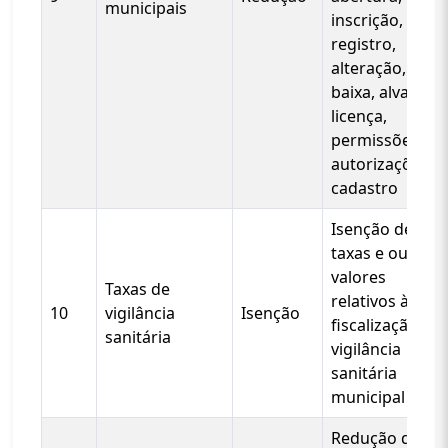
municipais
inscrição,
registro,
alteração,
baixa, alvará,
licença,
permissões,
autorizações e
cadastro
Isenção de
taxas e outros
valores
Taxas de
relativos à
10
vigilância
Isenção
fiscalização da
sanitária
vigilância
sanitária
municipal
Redução do