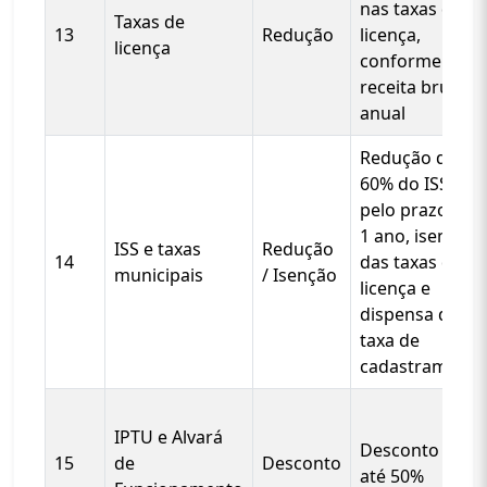
nas taxas de
Taxas de
13
Redução
licença,
licença
conforme
receita bruta
anual
Redução de
60% do ISS
pelo prazo de
1 ano, isenção
ISS e taxas
Redução
14
das taxas de
municipais
/ Isenção
licença e
dispensa de
taxa de
cadastramento
IPTU e Alvará
Desconto de
15
de
Desconto
até 50%