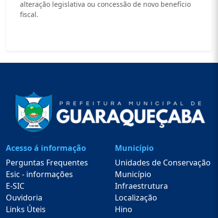
alteração legislativa ou concessão de novo benefício
fiscal.
Acesso á informação
Município
Perguntas Frequentes
Unidades de Conservação
Esic - informações
Município
E-SIC
Infraestrutura
Ouvidoria
Localização
Links Úteis
Hino