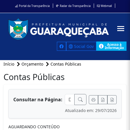
Portal da Transparência
Radar da Transparência
Webmail
Acesso à
Social Gov
Informação
Início
Orçamento
Contas Públicas
Contas Públicas
conteúdo principal
Consultar na Página:
Atualizado em: 29/07/2026
AGUARDANDO CONTEÚDO