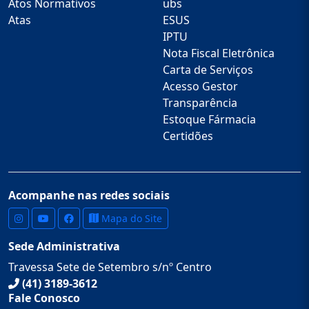
meioambiente@guaraquecaba.pr.gov.brDiretora de
Atos Normativos
ubs
Pesca: JEANE FRANÇA REDERDE-mail:
Atas
ESUS
pesca@guaraquecaba.pr.gov.br
IPTU
Nota Fiscal Eletrônica
Carta de Serviços
Acesso Gestor
Transparência
Estoque Fármacia
Certidões
Acompanhe nas redes sociais
Mapa do Site
Sede Administrativa
Travessa Sete de Setembro s/nº Centro
(41) 3189-3612
Fale Conosco