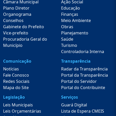
Câmara Municipal
Ação Social
de gêneros alimentícios de primeira
Plano Diretor
Educação
necessidade;XVIII - Patrocinar eventos e atividades
Organograma
Finanças
de orientação e defesa do consumidor e
Conselhos
Meio Ambiente
produtos;XIX - Promover a articulação com
Gabinete do Prefeito
Obras
diferentes órgãos, tanto no âmbito governamental
Vice-prefeito
Planejamento
como na iniciativa privada, visando o
Procuradoria Geral do
Saúde
aproveitamento de incentivos e recursos à
Município
Turismo
agricultura, pecuária e abastecimento do
Controladoria Interna
Município;XX - Adotar medidas de incentivo e
manutenção a produção agrícola e pecuária do
Comunicação
Transparência
Município;XXI - Exercer outras atividades correlatas
Notícias
Radar da Transparência
compatíveis com as previstas no cargo e/ou
Fale Conosco
Portal da Transparência
conforme necessidades da Prefeitura.Secretario:
Redes Sociais
Portal do Servidor
EURIVAL CARLOS DO NASCIMENTO FILHO E-mail:
Mapa do Site
Portal do Contribuinte
agricultura@guaraquecaba.pr.gov.brDiretora de
Legislação
Serviços
Meio Ambiente: Elisdiana Alves Da MotaE-mail:
meioambiente@guaraquecaba.pr.gov.brDiretora de
Leis Municipais
Guará Digital
Agricultura: E-mail:
Leis Orçamentárias
Lista de Espera CMEIS