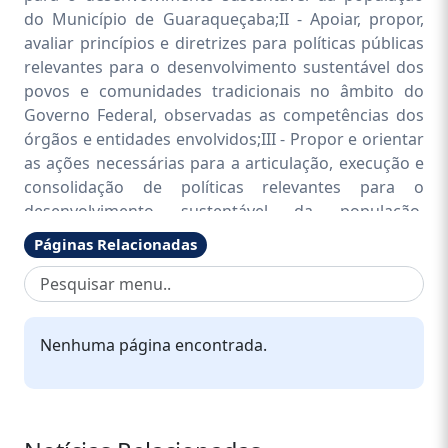
do Município de Guaraqueçaba;II - Apoiar, propor,
avaliar princípios e diretrizes para políticas públicas
relevantes para o desenvolvimento sustentável dos
povos e comunidades tradicionais no âmbito do
Governo Federal, observadas as competências dos
órgãos e entidades envolvidos;III - Propor e orientar
as ações necessárias para a articulação, execução e
consolidação de políticas relevantes para o
desenvolvimento sustentável da população,
estimulando a descentralização da execução destas
Páginas Relacionadas
ações e a participação da sociedade civil, com
especial atenção ao atendimento das situações que
exijam providências especiais ou de caráter
emergencial;IV - Propor medidas para a
Nenhuma página encontrada.
implementação, acompanhamento e avaliação de
políticas relevantes para o desenvolvimento
sustentável da população;V - Identificar a
necessidade e propor a criação ou modificação de