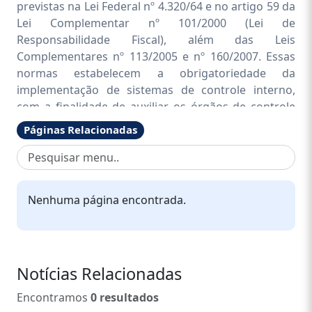
previstas na Lei Federal nº 4.320/64 e no artigo 59 da
Lei Complementar nº 101/2000 (Lei de
Responsabilidade Fiscal), além das Leis
Complementares nº 113/2005 e nº 160/2007. Essas
normas estabelecem a obrigatoriedade da
implementação de sistemas de controle interno,
com a finalidade de auxiliar os órgãos de controle
externo e os gestores públicos na condução dos
Páginas Relacionadas
processos administrativos. O Controle Interno tem
como objetivo assegurar o cumprimento dos
princípios constitucionais da legalidade,
impessoalidade, moralidade, publicidade, eficiência,
Nenhuma página encontrada.
legitimidade e economicidade na gestão pública. No
âmbito do Município de Guaraqueçaba, o Controle
Interno é regulamentado pela Lei nº 735/2019, que
dispõe sobre sua organização e funcionamento.
Notícias Relacionadas
Encontramos
0 resultados